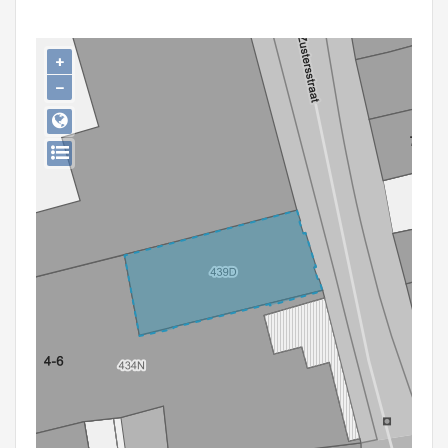
Persoon of collectief
Downloads
+
−
Hergebruik
Aanmelden