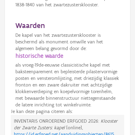
1838-1840 van het zwartezustersklooster.
Waarden
De kapel van het zwartezustersklooster is
beschermd als monument omwille van het
algemeen belang gevormd door de:
historische waarde
als vroeg-19de-eeuwse classicistische kapel met
baksteenparement en bepleisterde pilastervormige
posten en vensteromlijsting, met driezijdig klassiek
fronton en een zware dakruiter met achtzijdige
klokkenverdieping en koepelvormige torenhelm,
met bewaarde binnenstructuur niettegenstaande
de latere inrichting tot winkelruimte.
Je kan deze pagina citeren als:
INVENTARIS ONROEREND ERFGOED 2026:
Klooster
der Zwarte Zusters: kapel
[online],
https://id.erfgoed.net/aanduidingsobjecten/8615