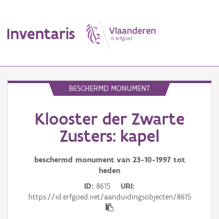
Inventaris
MENU
BESCHERMD MONUMENT
Klooster der Zwarte
Erfgoedobject
Zusters: kapel
Aanduidingsobject
beschermd monument van
23-10-1997
tot
Waarneming
heden
Thema
ID
8615
URI
https://id.erfgoed.net/aanduidingsobjecten/8615
Gebeurtenis