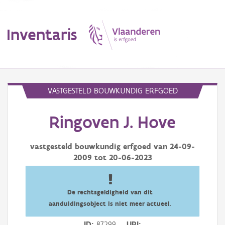
Inventaris
MENU
VASTGESTELD BOUWKUNDIG ERFGOED
Ringoven J. Hove
Erfgoedobject
Aanduidingsobject
vastgesteld bouwkundig erfgoed van
24-09-
2009
tot
20-06-2023
Waarneming
Thema
De rechtsgeldigheid van dit
aanduidingsobject is niet meer actueel.
Gebeurtenis
ID
87299
URI