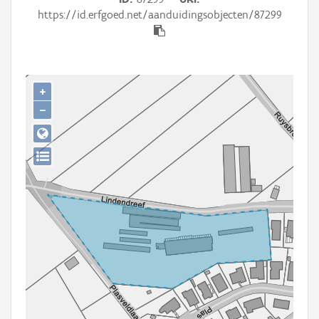
Persoon of collectief
https://id.erfgoed.net/aanduidingsobjecten/87299
Downloads
Hergebruik
+
Aanmelden
−