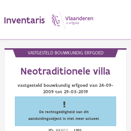
Inventaris
MENU
VASTGESTELD BOUWKUNDIG ERFGOED
Neotraditionele villa
Erfgoedobject
Aanduidingsobject
vastgesteld bouwkundig erfgoed van
24-09-
2009
tot
29-03-2019
Waarneming
Thema
De rechtsgeldigheid van dit
aanduidingsobject is niet meer actueel.
Gebeurtenis
ID
88302
URI