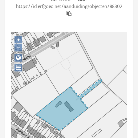
Persoon of collectief
https://id.erfgoed.net/aanduidingsobjecten/88302
Downloads
Hergebruik
+
Aanmelden
−