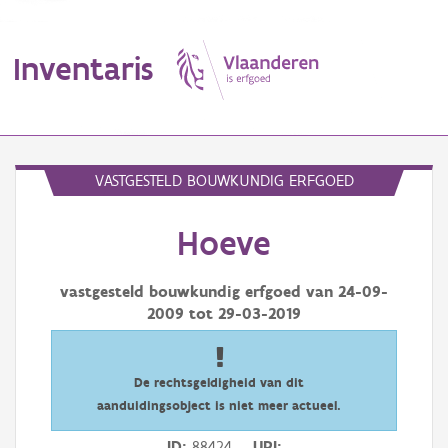
Inventaris
MENU
VASTGESTELD BOUWKUNDIG ERFGOED
Hoeve
Erfgoedobject
Aanduidingsobject
vastgesteld bouwkundig erfgoed van
24-09-
2009
tot
29-03-2019
Waarneming
Thema
De rechtsgeldigheid van dit
aanduidingsobject is niet meer actueel.
Gebeurtenis
ID
88424
URI