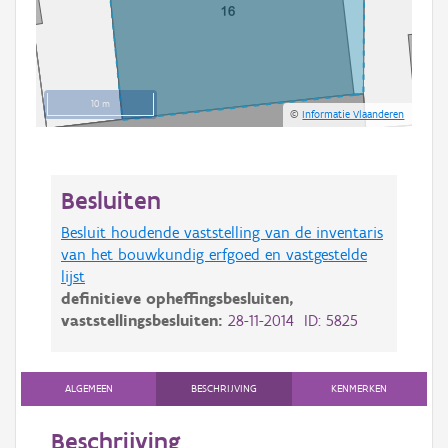
10 m
©
Informatie Vlaanderen
Besluiten
Besluit houdende vaststelling van de inventaris
van het bouwkundig erfgoed en vastgestelde
lijst
definitieve opheffingsbesluiten,
vaststellingsbesluiten:
28-11-2014 ID: 5825
ALGEMEEN
BESCHRIJVING
KENMERKEN
Beschrijving