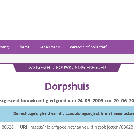
ming
Thema
Gebeurtenis
Persoon of collectief
VASTGESTELD BOUWKUNDIG ERFGOED
Dorpshuis
stgesteld bouwkundig erfgoed van
24-09-2009
tot
20-06-2
De rechtsgeldigheid van dit aanduidingsobject is niet meer actue
88628
URI
https://id.erfgoed.net/aanduidingsobjecten/88628