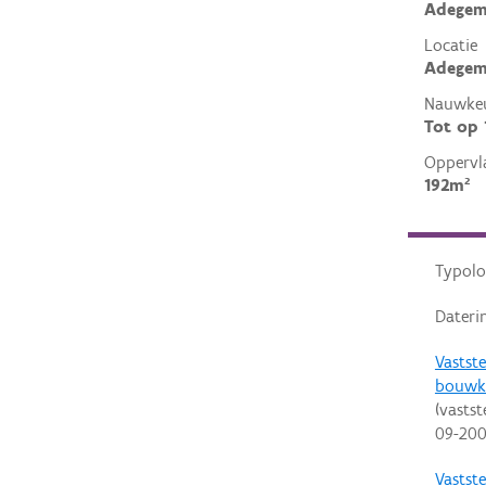
Adegem
Locatie
Adegem
Nauwkeu
Tot op
Oppervl
192m²
Typolo
Dateri
Vastste
bouwk
(vastst
09-20
Vastste