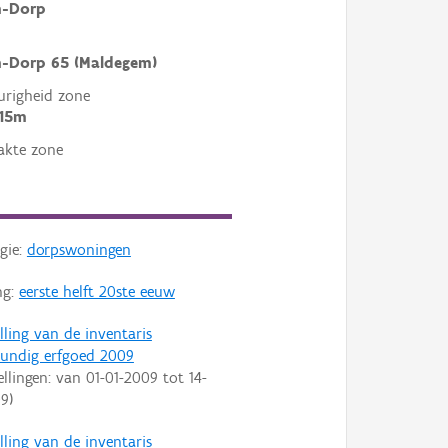
-Dorp
-Dorp 65 (Maldegem)
righeid zone
 15m
akte zone
gie:
dorpswoningen
ng:
eerste helft 20ste eeuw
lling van de inventaris
undig erfgoed 2009
ellingen: van
01-01-2009
tot
14-
09
)
lling van de inventaris