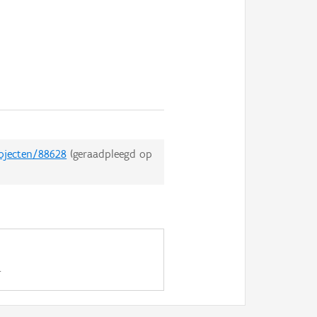
objecten/88628
(geraadpleegd op
.