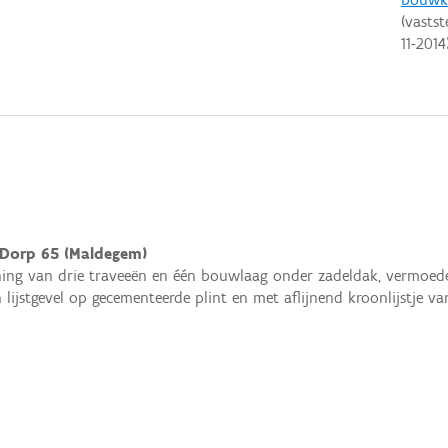
(vastst
11-2014
Dorp 65 (Maldegem)
ng van drie traveeën en één bouwlaag onder zadeldak, vermoedel
 lijstgevel op gecementeerde plint en met aflijnend kroonlijstje va