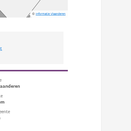
©
Informatie Vlaanderen
st
e
laanderen
te
em
eente
m