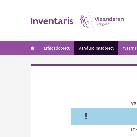
Inventaris
Erfgoedobject
Aanduidingsobject
Waarne
va
ID