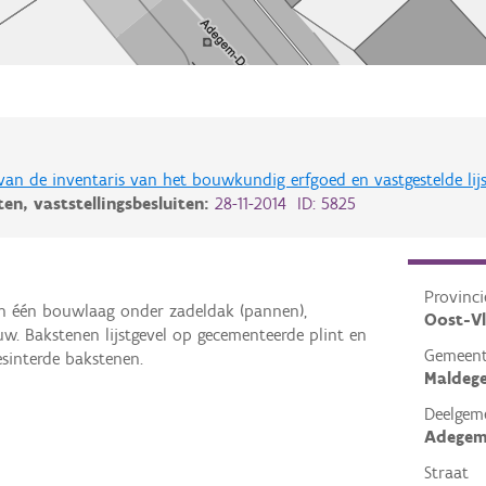
 van de inventaris van het bouwkundig erfgoed en vastgestelde lij
iten,
vaststellingsbesluiten:
28-11-2014 ID: 5825
Provinci
en één bouwlaag onder zadeldak (pannen),
Oost-V
uw. Bakstenen lijstgevel op gecementeerde plint en
Gemeen
esinterde bakstenen.
Maldeg
Deelgem
Adege
Straat