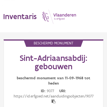
Inventaris
MENU
BESCHERMD MONUMENT
Sint-Adriaansabdij:
Erfgoedobject
gebouwen
Aanduidingsobject
beschermd monument van
11-09-1968
tot
Waarneming
heden
Thema
ID
9077
URI
https://id.erfgoed.net/aanduidingsobjecten/9077
Gebeurtenis