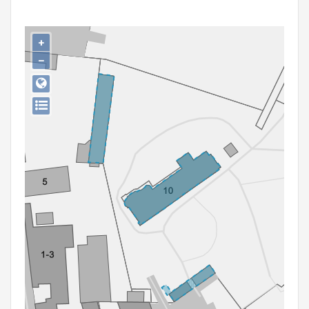
Persoon of collectief
Downloads
+
−
Hergebruik
Aanmelden