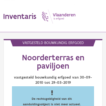
Inventaris
MENU
VASTGESTELD BOUWKUNDIG ERFGOED
Noorderterras en
Erfgoedobject
paviljoen
Aanduidingsobject
vastgesteld bouwkundig erfgoed van
30-09-
Waarneming
2010
tot
29-03-2019
Thema
Gebeurtenis
De rechtsgeldigheid van dit
aanduidingsobject is niet meer actueel.