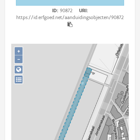
Persoon of collectief
ID
90872
URI
Downloads
https://id.erfgoed.net/aanduidingsobjecten/90872
Hergebruik
Aanmelden
+
−