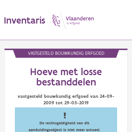
Inventaris
MENU
VASTGESTELD BOUWKUNDIG ERFGOED
Hoeve met losse
Erfgoedobject
bestanddelen
Aanduidingsobject
vastgesteld bouwkundig erfgoed van
24-09-
Waarneming
2009
tot
29-03-2019
Thema
Gebeurtenis
De rechtsgeldigheid van dit
aanduidingsobject is niet meer actueel.