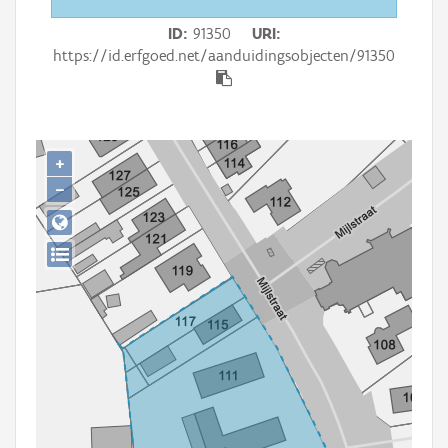
Persoon of collectief
ID
91350
URI
Downloads
https://id.erfgoed.net/aanduidingsobjecten/91350
Hergebruik
Aanmelden
+
−