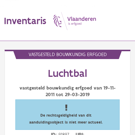
Inventaris
MENU
VASTGESTELD BOUWKUNDIG ERFGOED
Luchtbal
Erfgoedobject
Aanduidingsobject
vastgesteld bouwkundig erfgoed van
19-11-
2011
tot
29-03-2019
Waarneming
Thema
De rechtsgeldigheid van dit
aanduidingsobject is niet meer actueel.
Gebeurtenis
ID
91897
URI