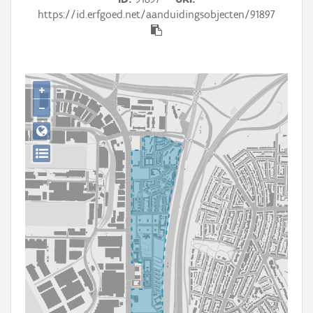
Persoon of collectief
https://id.erfgoed.net/aanduidingsobjecten/91897
Downloads
Hergebruik
+
Aanmelden
−