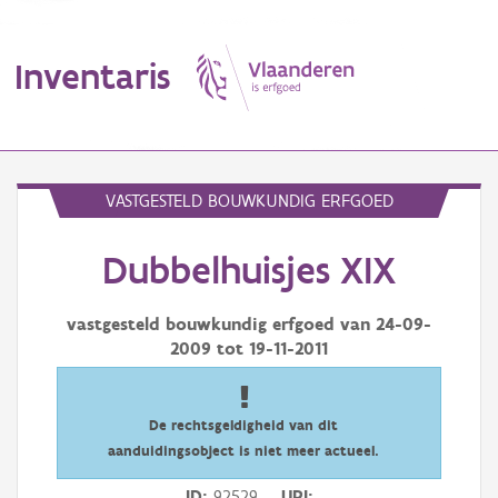
Inventaris
MENU
VASTGESTELD BOUWKUNDIG ERFGOED
Dubbelhuisjes XIX
Erfgoedobject
Aanduidingsobject
vastgesteld bouwkundig erfgoed van
24-09-
2009
tot
19-11-2011
Waarneming
Thema
De rechtsgeldigheid van dit
aanduidingsobject is niet meer actueel.
Gebeurtenis
ID
92529
URI