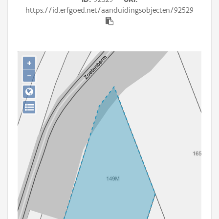
Persoon of collectief
https://id.erfgoed.net/aanduidingsobjecten/92529
Downloads
Hergebruik
+
Aanmelden
−