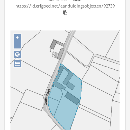
Persoon of collectief
https://id.erfgoed.net/aanduidingsobjecten/92739
Downloads
Hergebruik
+
Aanmelden
−