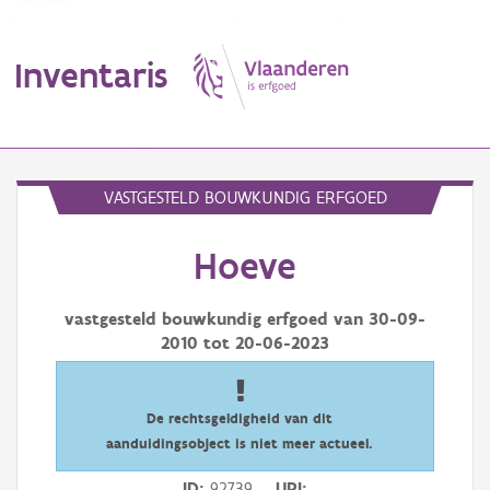
Inventaris
MENU
VASTGESTELD BOUWKUNDIG ERFGOED
Hoeve
Erfgoedobject
Aanduidingsobject
vastgesteld bouwkundig erfgoed van
30-09-
2010
tot
20-06-2023
Waarneming
Thema
De rechtsgeldigheid van dit
aanduidingsobject is niet meer actueel.
Gebeurtenis
ID
92739
URI