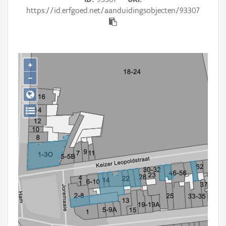
Persoon of collectief
https://id.erfgoed.net/aanduidingsobjecten/93307
Downloads
Hergebruik
+
Aanmelden
−