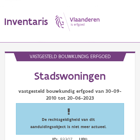
Inventaris
MENU
VASTGESTELD BOUWKUNDIG ERFGOED
Stadswoningen
Erfgoedobject
Aanduidingsobject
vastgesteld bouwkundig erfgoed van
30-09-
2010
tot
20-06-2023
Waarneming
Thema
De rechtsgeldigheid van dit
aanduidingsobject is niet meer actueel.
Gebeurtenis
ID
93307
URI