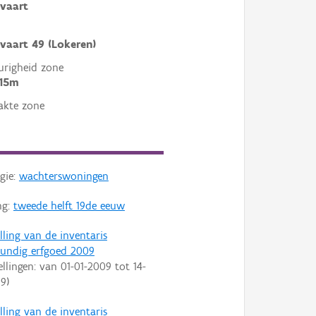
vaart
vaart 49 (Lokeren)
righeid zone
 15m
akte zone
gie:
wachterswoningen
ng:
tweede helft 19de eeuw
lling van de inventaris
undig erfgoed 2009
ellingen: van
01-01-2009
tot
14-
09
)
lling van de inventaris