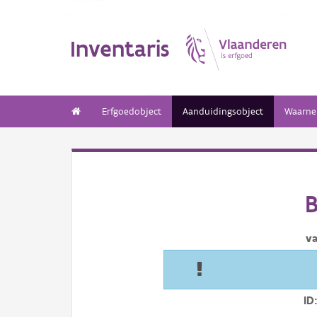
Inventaris
Erfgoedobject
Aanduidingsobject
Waarne
B
v
ID