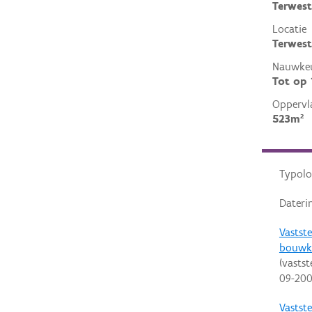
Terwest
Locatie
Terwest
Nauwkeu
Tot op
Oppervl
523m²
Typolo
Dateri
Vastste
bouwk
(vastst
09-20
Vastste