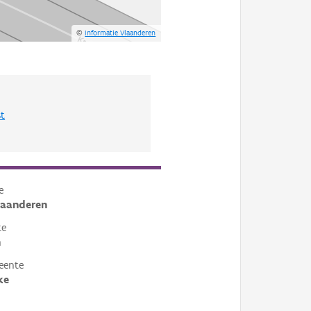
©
Informatie Vlaanderen
st
e
laanderen
te
n
eente
ke