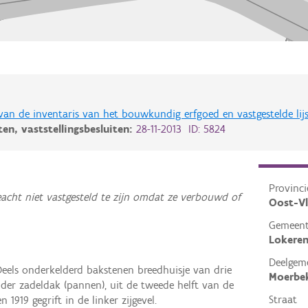
 van de inventaris van het bouwkundig erfgoed en vastgestelde lij
iten,
vaststellingsbesluiten:
28-11-2013 ID: 5824
Provinci
acht niet vastgesteld te zijn omdat ze verbouwd of
Oost-V
Gemeen
Lokere
Deelgem
Deels onderkelderd bakstenen breedhuisje van drie
Moerbe
er zadeldak (pannen), uit de tweede helft van de
Straat
n 1919 gegrift in de linker zijgevel.