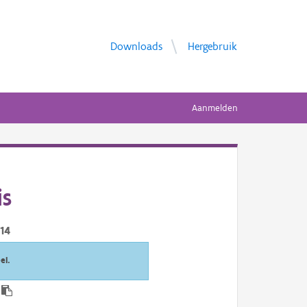
Downloads
Hergebruik
Aanmelden
is
14
el.