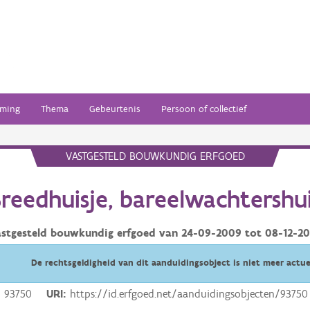
ming
Thema
Gebeurtenis
Persoon of collectief
VASTGESTELD BOUWKUNDIG ERFGOED
reedhuisje, bareelwachtershu
astgesteld bouwkundig erfgoed van
24-09-2009
tot
08-12-20
De rechtsgeldigheid van dit aanduidingsobject is niet meer actue
93750
URI
https://id.erfgoed.net/aanduidingsobjecten/93750