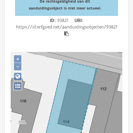
De rechtsgeldigheid van dit
Persoon of collectief
aanduidingsobject is niet meer actueel.
Downloads
ID
93821
URI
https://id.erfgoed.net/aanduidingsobjecten/93821
Hergebruik
Aanmelden
+
−