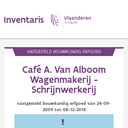
Inventaris
MENU
VASTGESTELD BOUWKUNDIG ERFGOED
Café A. Van Alboom
Erfgoedobject
Wagenmakerij -
Aanduidingsobject
Schrijnwerkerij
Waarneming
vastgesteld bouwkundig erfgoed van
24-09-
Thema
2009
tot
08-12-2014
Gebeurtenis