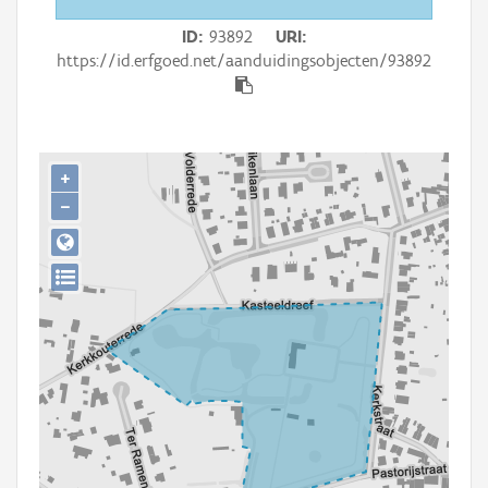
Persoon of collectief
ID
93892
URI
Downloads
https://id.erfgoed.net/aanduidingsobjecten/93892
Hergebruik
Aanmelden
+
−