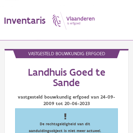
Inventaris
MENU
VASTGESTELD BOUWKUNDIG ERFGOED
Landhuis Goed te
Erfgoedobject
Sande
Aanduidingsobject
vastgesteld bouwkundig erfgoed van
24-09-
Waarneming
2009
tot
20-06-2023
Thema
Gebeurtenis
De rechtsgeldigheid van dit
aanduidingsobject is niet meer actueel.