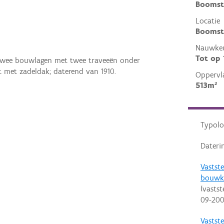
Boomst
Locatie
Boomstr
Nauwkeu
Tot op
 twee bouwlagen met twee traveeën onder
t met zadeldak; daterend van 1910.
Oppervl
513m²
Typolo
Dateri
Vastste
bouwk
(vastst
09-20
Vastste