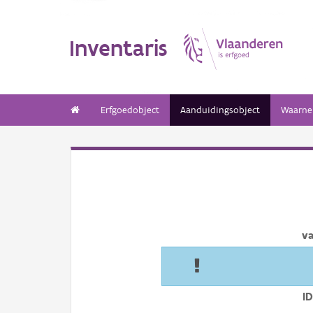
Inventaris
Erfgoedobject
Aanduidingsobject
Waarne
v
I