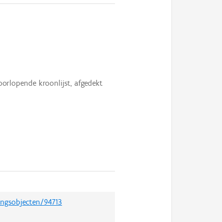
rlopende kroonlijst, afgedekt
ingsobjecten/94713