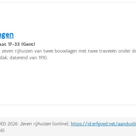
ngen
at 17-33 (Gent)
 zeven rijhuizen van twee bouwlagen met twee traveeën onder doo
dak; daterend van 1910.
ED 2026:
Zeven rijhuizen
[online],
https://id.erfgoed.net/aanduid
26
).