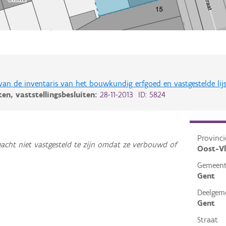
 van de inventaris van het bouwkundig erfgoed en vastgestelde lij
iten,
vaststellingsbesluiten:
28-11-2013 ID: 5824
Provinci
acht niet vastgesteld te zijn omdat ze verbouwd of
Oost-V
Gemeen
Gent
Deelgem
Gent
Straat