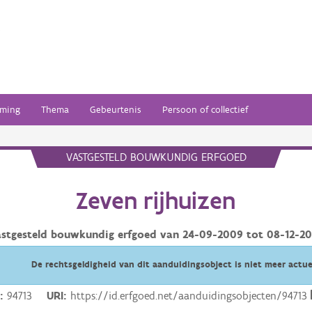
ming
Thema
Gebeurtenis
Persoon of collectief
VASTGESTELD BOUWKUNDIG ERFGOED
Zeven rijhuizen
astgesteld bouwkundig erfgoed van
24-09-2009
tot
08-12-20
De rechtsgeldigheid van dit aanduidingsobject is niet meer actue
D
94713
URI
https://id.erfgoed.net/aanduidingsobjecten/94713