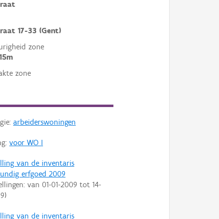
raat
aat 17-33 (Gent)
righeid zone
 15m
akte zone
gie:
arbeiderswoningen
ng:
voor WO I
lling van de inventaris
undig erfgoed 2009
ellingen: van
01-01-2009
tot
14-
09
)
lling van de inventaris