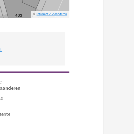
©
Informatie Vlaanderen
st
e
laanderen
te
eente