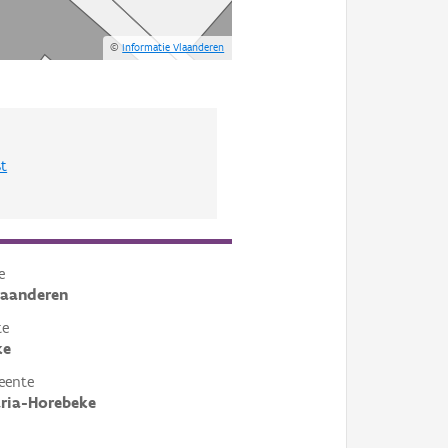
©
Informatie Vlaanderen
st
e
laanderen
te
ke
eente
ria-Horebeke