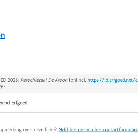
on
ED 2026:
Parochiezaal De Kroon
[online],
https://id.erfgoed.net
26
).
rend Erfgoed
 opmerking over deze fiche?
Meld het ons via het contactformulier