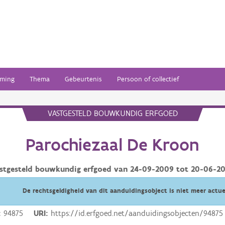
ming
Thema
Gebeurtenis
Persoon of collectief
VASTGESTELD BOUWKUNDIG ERFGOED
Parochiezaal De Kroon
stgesteld bouwkundig erfgoed van
24-09-2009
tot
20-06-2
De rechtsgeldigheid van dit aanduidingsobject is niet meer actue
94875
URI
https://id.erfgoed.net/aanduidingsobjecten/94875