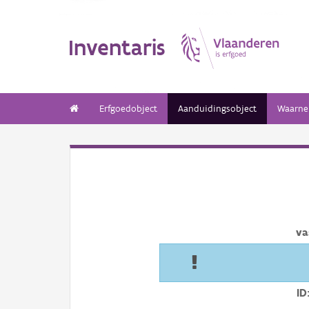
Inventaris
Erfgoedobject
Aanduidingsobject
Waarne
va
ID