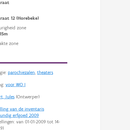
raat
raat 12 (Horebeke)
righeid zone
 15m
akte zone
gie:
parochiezalen
,
theaters
ng:
voor WO I
t, Jules
(Ontwerper)
lling van de inventaris
undig erfgoed 2009
ellingen: van
01-01-2009
tot
14-
09
)