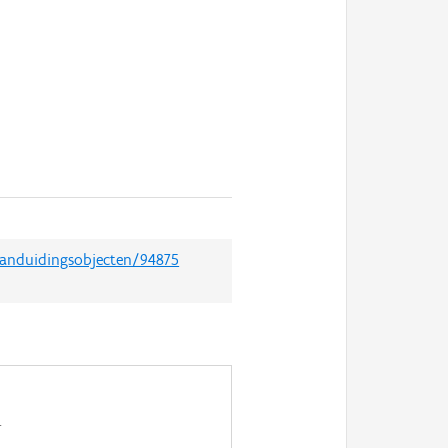
/aanduidingsobjecten/94875
.