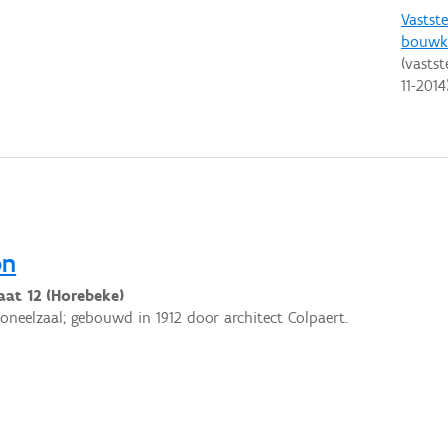
Vastste
bouwku
(vastst
11-2014
on
aat 12 (Horebeke)
toneelzaal; gebouwd in 1912 door architect Colpaert.