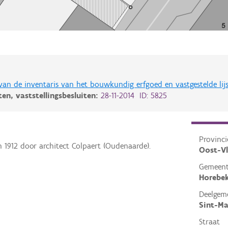
 van de inventaris van het bouwkundig erfgoed en vastgestelde lij
iten,
vaststellingsbesluiten:
28-11-2014 ID: 5825
Provinci
 1912 door architect Colpaert (Oudenaarde).
Oost-V
Gemeen
Horebe
Deelgem
Sint-Ma
Straat