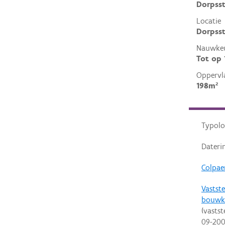
Dorpsst
Locatie
Dorpsst
Nauwkeu
Tot op
Oppervl
198m²
Typolo
Dateri
Colpaer
Vastste
bouwk
(vastst
09-20