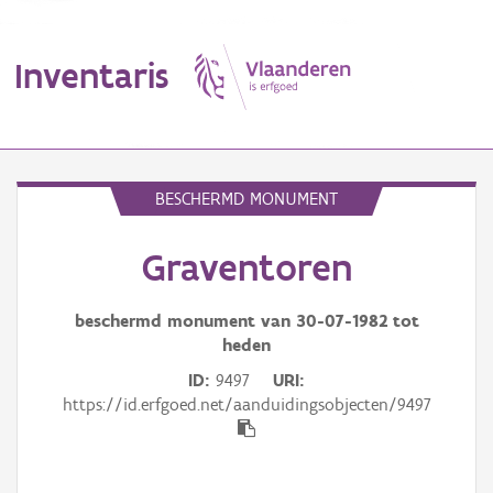
Inventaris
MENU
BESCHERMD MONUMENT
Graventoren
Erfgoedobject
Aanduidingsobject
beschermd monument van
30-07-1982
tot
heden
Waarneming
ID
9497
URI
https://id.erfgoed.net/aanduidingsobjecten/9497
Thema
Gebeurtenis