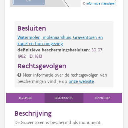
10 m
©
Informatie Vlaanderen
Besluiten
Watermolen, molenaarshuis, Graventoren en
kapel en hun omgeving
definitieve beschermingsbesluiten:
30-07-
1982 ID: 1813
Rechtsgevolgen
Meer informatie over de rechtsgevolgen van
beschermingen vind je op
onze website
.
ALGEMEEN
BESCHRIJVING
KENMERKEN
Beschrijving
De Graventoren is beschermd als monument.