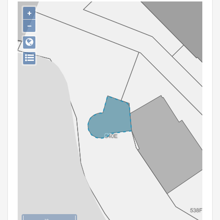
Persoon of collectief
+
−
Downloads
Hergebruik
Aanmelden