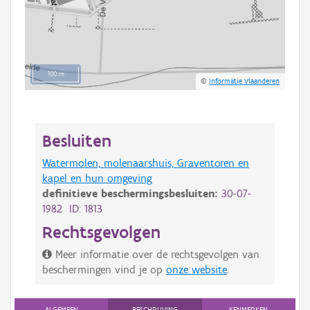
100 m
©
Informatie Vlaanderen
Besluiten
Watermolen, molenaarshuis, Graventoren en
kapel en hun omgeving
definitieve beschermingsbesluiten:
30-07-
1982 ID: 1813
Rechtsgevolgen
Meer informatie over de rechtsgevolgen van
beschermingen vind je op
onze website
.
ALGEMEEN
BESCHRIJVING
KENMERKEN