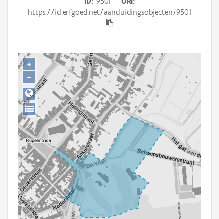
ID
9501
URI
Persoon of collectief
https://id.erfgoed.net/aanduidingsobjecten/9501
Downloads
Hergebruik
+
Aanmelden
−