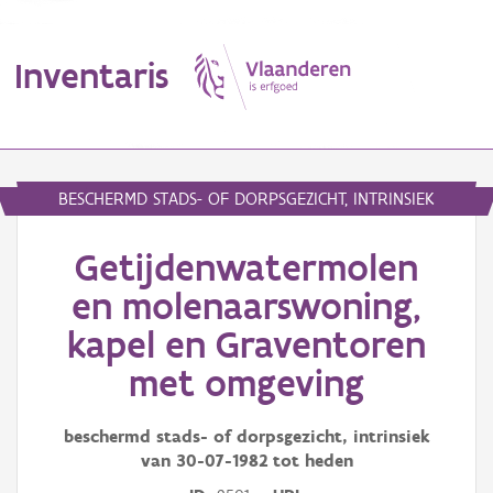
Inventaris
MENU
BESCHERMD STADS- OF DORPSGEZICHT, INTRINSIEK
Getijdenwatermolen
Erfgoedobject
en molenaarswoning,
Aanduidingsobject
kapel en Graventoren
Waarneming
met omgeving
Thema
beschermd stads- of dorpsgezicht, intrinsiek
Gebeurtenis
van
30-07-1982
tot heden