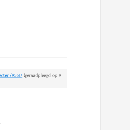
ecten/95617
(geraadpleegd op
9
.