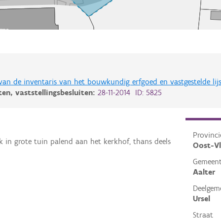
 van de inventaris van het bouwkundig erfgoed en vastgestelde lij
iten,
vaststellingsbesluiten:
28-11-2014 ID: 5825
Provinci
jk in grote tuin palend aan het kerkhof, thans deels
Oost-V
Gemeen
Aalter
Deelgem
Ursel
Straat