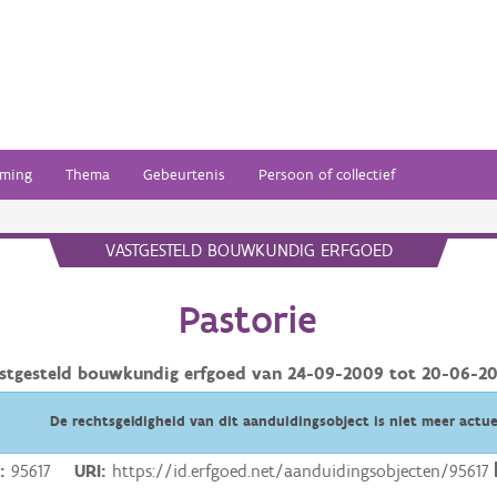
ming
Thema
Gebeurtenis
Persoon of collectief
VASTGESTELD BOUWKUNDIG ERFGOED
Pastorie
stgesteld bouwkundig erfgoed van
24-09-2009
tot
20-06-2
De rechtsgeldigheid van dit aanduidingsobject is niet meer actue
D
95617
URI
https://id.erfgoed.net/aanduidingsobjecten/95617