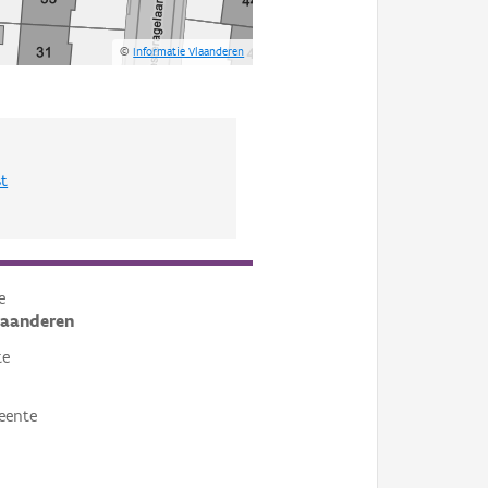
©
Informatie Vlaanderen
st
e
laanderen
te
eente