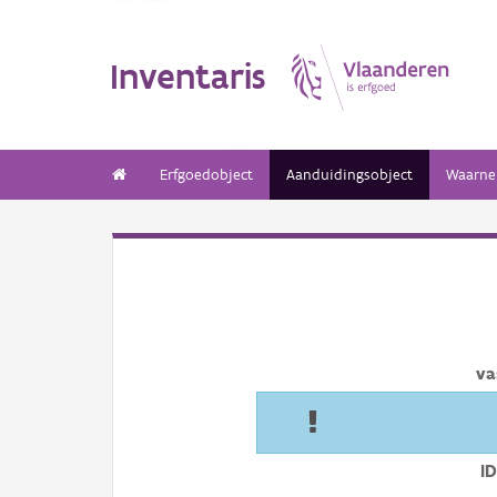
Inventaris
Erfgoedobject
Aanduidingsobject
Waarne
va
I