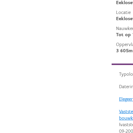
Eeklos
Locatie
Eeklose
Nauwkeu
Tot op
Oppervl
3 605m
Typolo
Dateri
Elegeer
Vastste
bouwk
(vastst
09-20