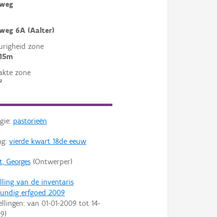
eweg
weg 6A (Aalter)
righeid zone
 15m
akte zone
²
gie:
pastorieën
ng:
vierde kwart 18de eeuw
t, Georges
(Ontwerper)
lling van de inventaris
undig erfgoed 2009
ellingen: van
01-01-2009
tot
14-
09
)