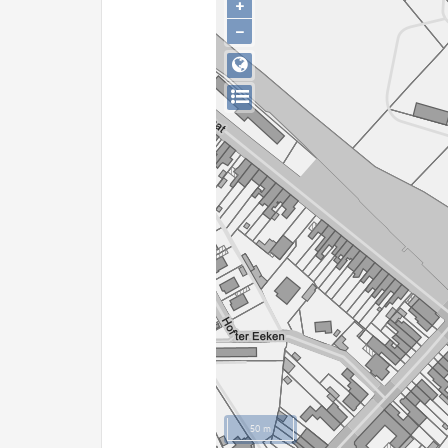
+
−
50 m