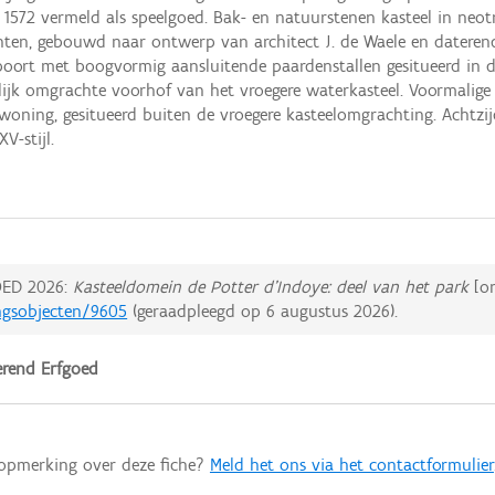
 1572 vermeld als speelgoed. Bak- en natuurstenen kasteel in neotr
enten, gebouwd naar ontwerp van architect J. de Waele en datere
oort met boogvormig aansluitende paardenstallen gesitueerd in 
ijk omgrachte voorhof van het vroegere waterkasteel. Voormalige
woning, gesitueerd buiten de vroegere kasteelomgrachting. Achtzijd
V-stijl.
ED 2026:
Kasteeldomein de Potter d'Indoye: deel van het park
[on
ingsobjecten/9605
(geraadpleegd op
6 augustus 2026
).
rend Erfgoed
 opmerking over deze fiche?
Meld het ons via het contactformulier