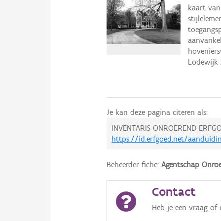
kaart van
stijlelem
toegangsp
aanvankel
hoveniers
Lodewijk X
Je kan deze pagina citeren als:
INVENTARIS ONROEREND ERFGO
https://id.erfgoed.net/aanduid
Beheerder fiche:
Agentschap Onroe
Contact
Heb je een vraag of