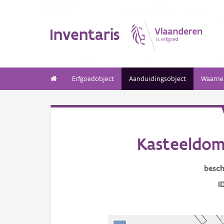
Inventaris
Erfgoedobject
Aanduidingsobject
Waarne
Kasteeldome
besch
I