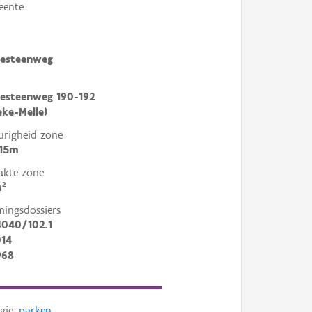
eente
sesteenweg
sesteenweg 190-192
eke-Melle)
righeid zone
 15m
akte zone
²
mingsdossiers
4040/102.1
14
968
gie:
parken