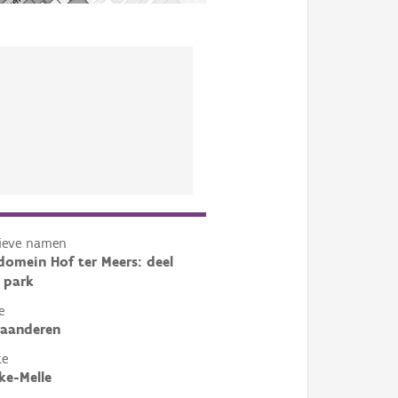
tieve namen
domein Hof ter Meers: deel
 park
e
laanderen
te
ke-Melle