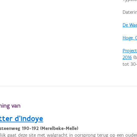
Dateri
De Wae
Hoge, 
Projec
2016
(b
tot
30
ming van
tter d'Indoye
esteenweg 190-192 (Merelbeke-Melle)
ijk gaat deze site met walgracht in oorsprong terug op een oud