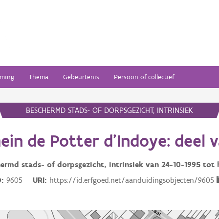
ming
Thema
Gebeurtenis
Persoon of collectief
BESCHERMD STADS- OF DORPSGEZICHT, INTRINSIEK
in de Potter d'Indoye: deel 
ermd stads- of dorpsgezicht, intrinsiek van
24-10-1995
tot 
D
9605
URI
https://id.erfgoed.net/aanduidingsobjecten/9605