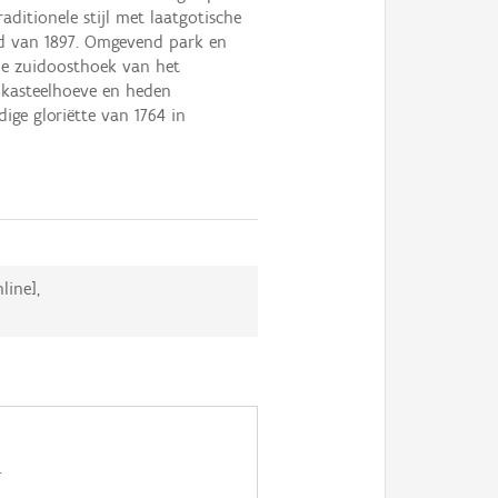
aditionele stijl met laatgotische
nd van 1897. Omgevend park en
de zuidoosthoek van het
 kasteelhoeve en heden
ige gloriëtte van 1764 in
line],
.