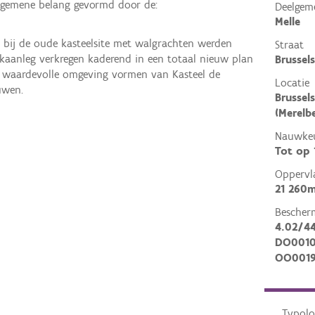
algemene belang gevormd door de:
Deelgem
Melle
0 bij de oude kasteelsite met walgrachten werden
Straat
kaanleg verkregen kaderend in een totaal nieuw plan
Brussel
k waardevolle omgeving vormen van Kasteel de
Locatie
uwen.
Brussel
(Merelb
Nauwkeu
Tot op
Oppervl
21 260m
Bescher
4.02/4
DO0010
OO001
Typolo