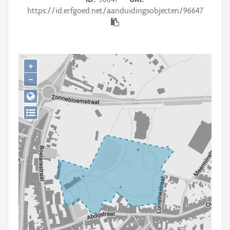
Persoon of collectief
https://id.erfgoed.net/aanduidingsobjecten/96647
Downloads
Hergebruik
+
Aanmelden
−