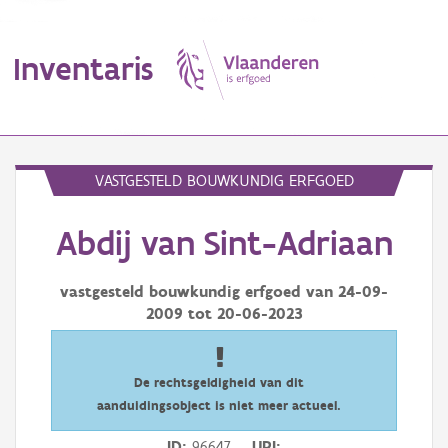
Inventaris
MENU
VASTGESTELD BOUWKUNDIG ERFGOED
Abdij van Sint-Adriaan
Erfgoedobject
Aanduidingsobject
vastgesteld bouwkundig erfgoed van
24-09-
2009
tot
20-06-2023
Waarneming
Thema
De rechtsgeldigheid van dit
aanduidingsobject is niet meer actueel.
Gebeurtenis
ID
96647
URI