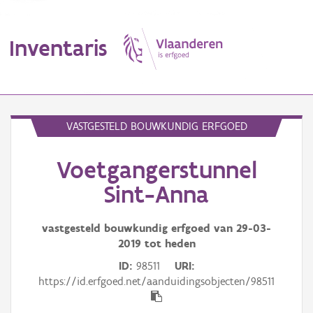
Inventaris
MENU
VASTGESTELD BOUWKUNDIG ERFGOED
Voetgangerstunnel
Erfgoedobject
Sint-Anna
Aanduidingsobject
vastgesteld bouwkundig erfgoed van
29-03-
Waarneming
2019
tot heden
Thema
ID
98511
URI
https://id.erfgoed.net/aanduidingsobjecten/98511
Gebeurtenis