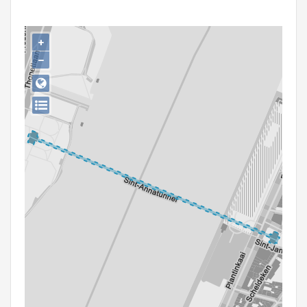
Persoon of collectief
Downloads
+
−
Hergebruik
Aanmelden