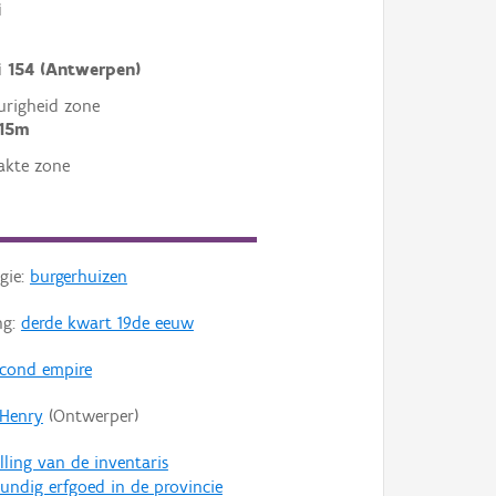
i
ei 154 (Antwerpen)
righeid zone
 15m
akte zone
gie:
burgerhuizen
ng:
derde kwart 19de eeuw
econd empire
 Henry
(Ontwerper)
lling van de inventaris
ndig erfgoed in de provincie