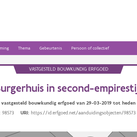
ming
Thema
Gebeurtenis
Persoon of collectief
VASTGESTELD BOUWKUNDIG ERFGOED
urgerhuis in second-empiresti
vastgesteld bouwkundig erfgoed van
29-03-2019
tot heden
98573
URI
https://id.erfgoed.net/aanduidingsobjecten/98573