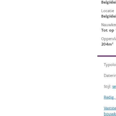
Belgiële
Locatie
Belgiël
Nauwkeu
Tot op
Oppervl
204m²
Typolo
Dateri
Stijl:
s
Redig,
Vastste
bouwku