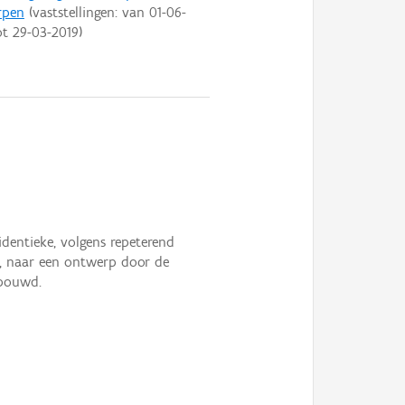
rpen
(vaststellingen: van
01-06-
ot
29-03-2019
)
identieke, volgens repeterend
, naar een ontwerp door de
rbouwd.