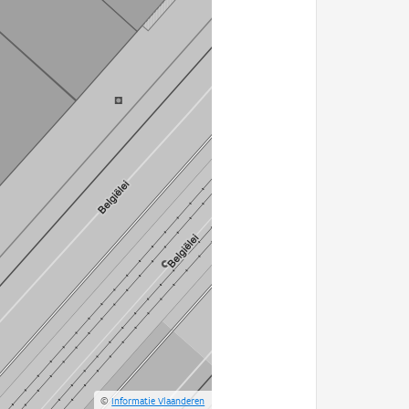
©
Informatie Vlaanderen