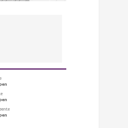
e
pen
te
pen
eente
pen