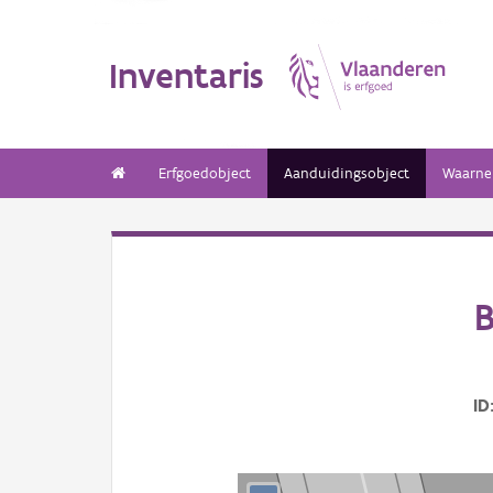
Inventaris
Erfgoedobject
Aanduidingsobject
Waarne
B
ID