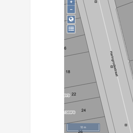
+
−
10 m