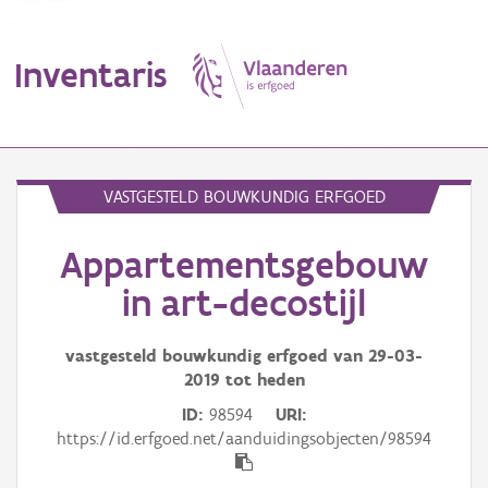
Inventaris
MENU
VASTGESTELD BOUWKUNDIG ERFGOED
Appartementsgebouw
Erfgoedobject
in art-decostijl
Aanduidingsobject
vastgesteld bouwkundig erfgoed van
29-03-
Waarneming
2019
tot heden
Thema
ID
98594
URI
https://id.erfgoed.net/aanduidingsobjecten/98594
Gebeurtenis