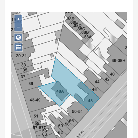
Persoon of collectief
Downloads
+
−
Hergebruik
Aanmelden