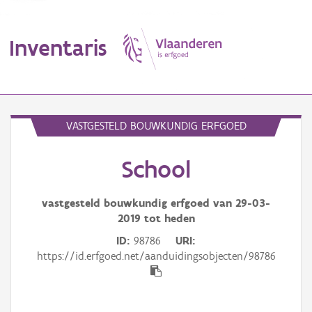
Inventaris
MENU
VASTGESTELD BOUWKUNDIG ERFGOED
School
Erfgoedobject
Aanduidingsobject
vastgesteld bouwkundig erfgoed van
29-03-
2019
tot heden
Waarneming
ID
98786
URI
https://id.erfgoed.net/aanduidingsobjecten/98786
Thema
Gebeurtenis