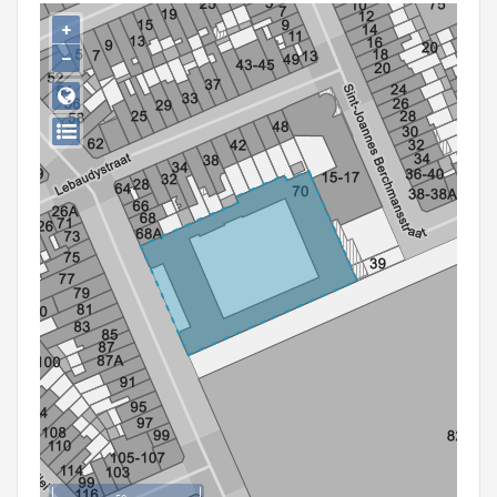
Persoon of collectief
+
−
Downloads
Hergebruik
Aanmelden