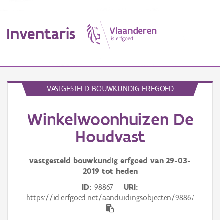
Inventaris
MENU
VASTGESTELD BOUWKUNDIG ERFGOED
Winkelwoonhuizen De
Erfgoedobject
Houdvast
Aanduidingsobject
vastgesteld bouwkundig erfgoed van
29-03-
Waarneming
2019
tot heden
Thema
ID
98867
URI
https://id.erfgoed.net/aanduidingsobjecten/98867
Gebeurtenis