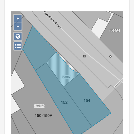
Persoon of collectief
Downloads
+
−
Hergebruik
Aanmelden