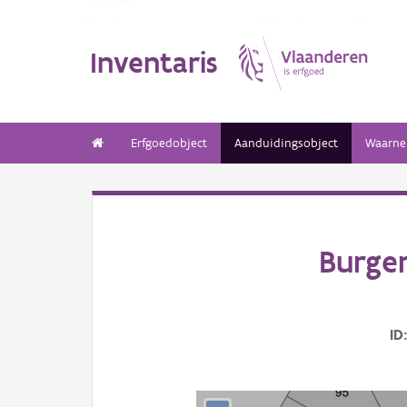
Inventaris
Erfgoedobject
Aanduidingsobject
Waarne
Burger
ID