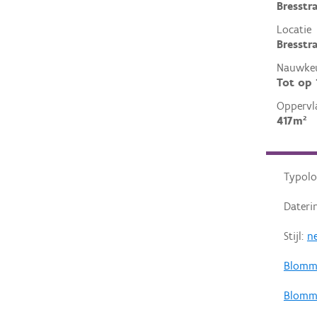
Bresstr
Locatie
Bresstr
Nauwkeu
Tot op
Oppervl
417m²
Typolo
Dateri
Stijl:
ne
Blomme
Blomm