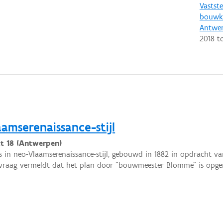
Vastste
bouwku
Antwe
2018
t
amserenaissance-stijl
at 18 (Antwerpen)
s in neo-Vlaamserenaissance-stijl, gebouwd in 1882 in opdracht van
raag vermeldt dat het plan door "bouwmeester Blomme" is opge