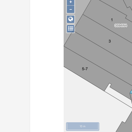
+
−
10 m