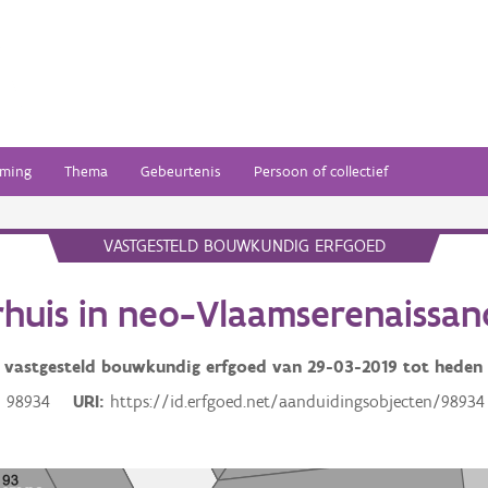
ming
Thema
Gebeurtenis
Persoon of collectief
VASTGESTELD BOUWKUNDIG ERFGOED
huis in neo-Vlaamserenaissanc
vastgesteld bouwkundig erfgoed van
29-03-2019
tot heden
98934
URI
https://id.erfgoed.net/aanduidingsobjecten/98934