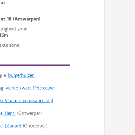
aat
aat 18 (Antwerpen)
righeid zone
 15m
akte zone
gie:
burgerhuizen
ng:
vierde kwart 19de eeuw
o-Vlaamserenaissance-stijl
, Henri
(Ontwerper)
e, Léonard
(Ontwerper)