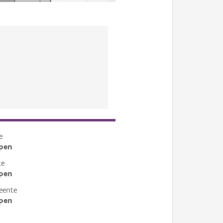
e
pen
te
pen
eente
pen