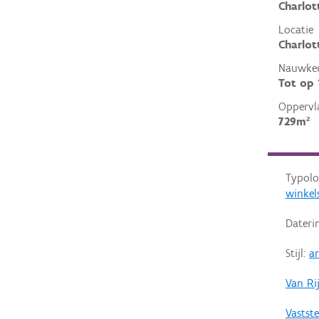
Charlot
Locatie
Charlot
Nauwkeu
Tot op
Oppervl
729m²
Typolo
winkel
Dateri
Stijl:
a
Van Ri
Vastste