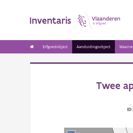
Inventaris
Erfgoedobject
Aanduidingsobject
Waarne
Twee ap
ID