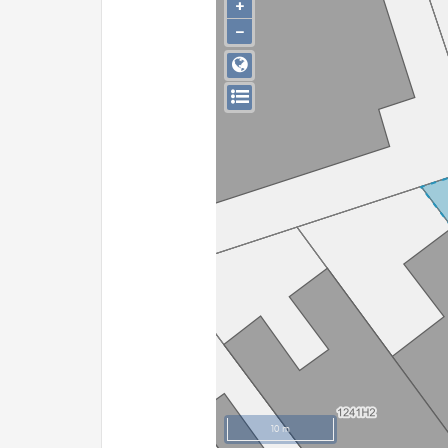
+
−
10 m