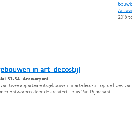
bouwku
Antwe
2018
t
bouwen in art-decostijl
alei 32-34 (Antwerpen)
van twee appartementsgebouwen in art-decostijl op de hoek van C
amen ontworpen door de architect Louis Van Rijmenant.