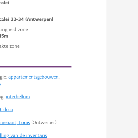
talei
talei 32-34 (Antwerpen)
righeid zone
 15m
akte zone
gie:
appartementsgebouwen
,
s
ng:
interbellum
rt deco
jmenant, Louis
(Ontwerper)
lling van de inventaris