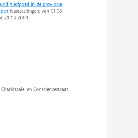
ndig erfgoed in de provincie
rpen
(vaststellingen: van
01-06-
ot
29-03-2019
)
harlottalei en Consciencestraat,