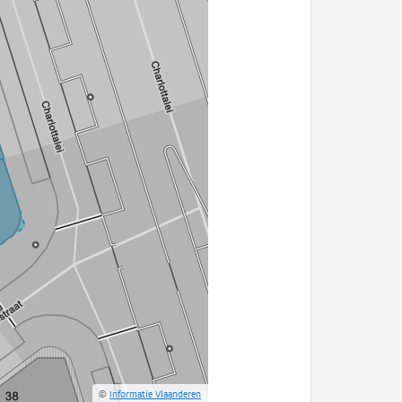
©
Informatie Vlaanderen