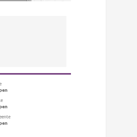
e
pen
te
pen
eente
pen