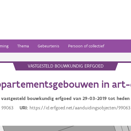
ming
Thema
Gebeurtenis
Persoon of collectief
VASTGESTELD BOUWKUNDIG ERFGOED
partementsgebouwen in art-d
vastgesteld bouwkundig erfgoed van
29-03-2019
tot heden
99063
URI
https://id.erfgoed.net/aanduidingsobjecten/99063