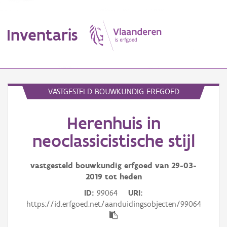
Inventaris
MENU
VASTGESTELD BOUWKUNDIG ERFGOED
Herenhuis in
Erfgoedobject
neoclassicistische stijl
Aanduidingsobject
vastgesteld bouwkundig erfgoed van
29-03-
Waarneming
2019
tot heden
Thema
ID
99064
URI
https://id.erfgoed.net/aanduidingsobjecten/99064
Gebeurtenis