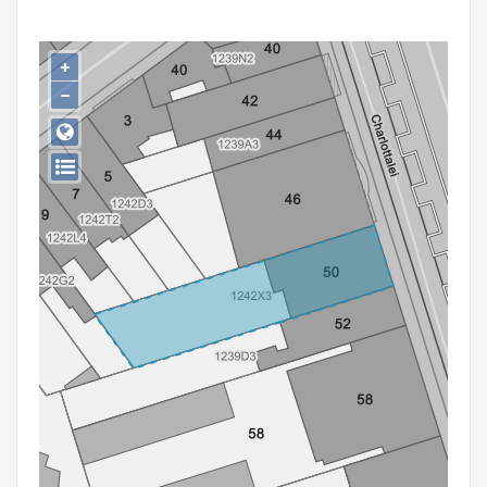
Persoon of collectief
Downloads
+
−
Hergebruik
Aanmelden