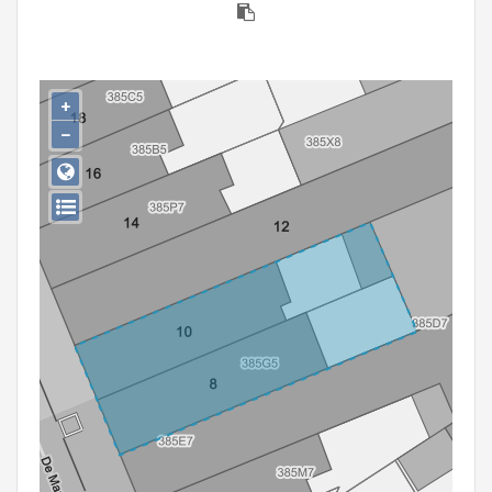
Persoon of collectief
Downloads
+
Hergebruik
−
Aanmelden