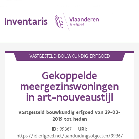
Inventaris
MENU
VASTGESTELD BOUWKUNDIG ERFGOED
Gekoppelde
Erfgoedobject
meergezinswoningen
Aanduidingsobject
in art-nouveaustijl
Waarneming
vastgesteld bouwkundig erfgoed van
29-03-
Thema
2019
tot heden
ID
99367
URI
Gebeurtenis
https://id.erfgoed.net/aanduidingsobjecten/99367