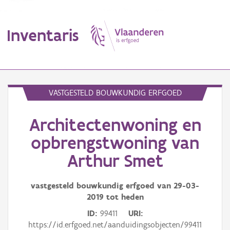
Inventaris
MENU
VASTGESTELD BOUWKUNDIG ERFGOED
Architectenwoning en
Erfgoedobject
opbrengstwoning van
Aanduidingsobject
Arthur Smet
Waarneming
vastgesteld bouwkundig erfgoed van
29-03-
Thema
2019
tot heden
ID
99411
URI
Gebeurtenis
https://id.erfgoed.net/aanduidingsobjecten/99411