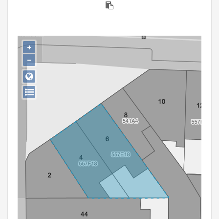
Persoon of collectief
Downloads
+
Hergebruik
−
Aanmelden