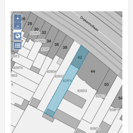
Persoon of collectief
Downloads
+
−
Hergebruik
Aanmelden