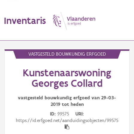
Inventaris
MENU
VASTGESTELD BOUWKUNDIG ERFGOED
Kunstenaarswoning
Erfgoedobject
Georges Collard
Aanduidingsobject
vastgesteld bouwkundig erfgoed van
29-03-
Waarneming
2019
tot heden
Thema
ID
99575
URI
https://id.erfgoed.net/aanduidingsobjecten/99575
Gebeurtenis