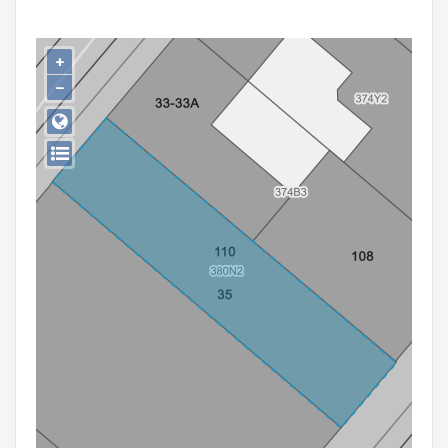
Persoon of collectief
Downloads
+
−
Hergebruik
Aanmelden