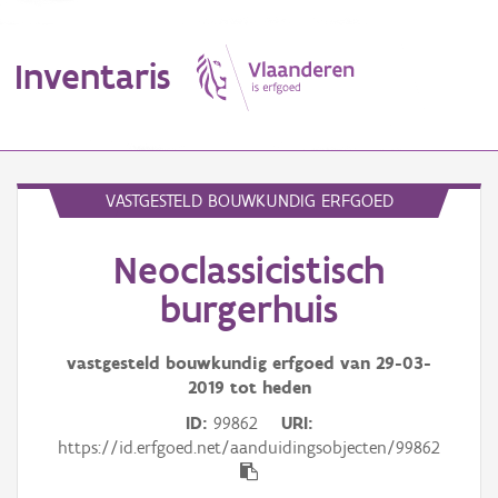
Inventaris
MENU
VASTGESTELD BOUWKUNDIG ERFGOED
Neoclassicistisch
Erfgoedobject
burgerhuis
Aanduidingsobject
vastgesteld bouwkundig erfgoed van
29-03-
Waarneming
2019
tot heden
Thema
ID
99862
URI
https://id.erfgoed.net/aanduidingsobjecten/99862
Gebeurtenis