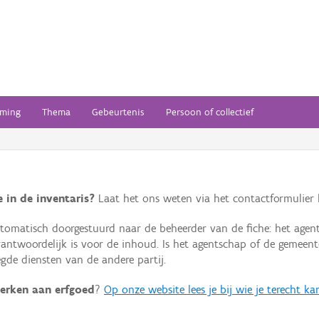
ming
Thema
Gebeurtenis
Persoon of collectief
 in de inventaris?
Laat het ons weten via het contactformulier h
omatisch doorgestuurd naar de beheerder van de fiche: het agen
verantwoordelijk is voor de inhoud. Is het agentschap of de geme
de diensten van de andere partij.
erken aan erfgoed
?
Op onze website lees je bij wie je terecht ka