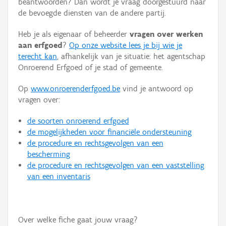
beantwoorden? Dan wordt je vraag doorgestuurd naar
Persoon of collectief
de bevoegde diensten van de andere partij.
Downloads
Heb je als eigenaar of beheerder
vragen over werken
aan erfgoed
?
Op onze website lees je bij wie je
Hergebruik
terecht kan
, afhankelijk van je situatie: het agentschap
Onroerend Erfgoed of je stad of gemeente.
Aanmelden
Op
www.onroerenderfgoed.be
vind je antwoord op
vragen over:
de soorten onroerend erfgoed
de mogelijkheden voor financiële ondersteuning
de procedure en rechtsgevolgen van een
bescherming
de procedure en rechtsgevolgen van een vaststelling
van een inventaris
Over welke fiche gaat jouw vraag?