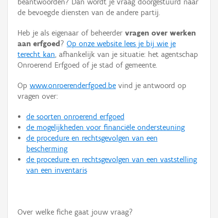
beantwoorden? Dan wordt je vraag doorgestuurd naar
Persoon of collectief
de bevoegde diensten van de andere partij.
Downloads
Heb je als eigenaar of beheerder
vragen over werken
aan erfgoed
?
Op onze website lees je bij wie je
Hergebruik
terecht kan
, afhankelijk van je situatie: het agentschap
Onroerend Erfgoed of je stad of gemeente.
Aanmelden
Op
www.onroerenderfgoed.be
vind je antwoord op
vragen over:
de soorten onroerend erfgoed
de mogelijkheden voor financiële ondersteuning
de procedure en rechtsgevolgen van een
bescherming
de procedure en rechtsgevolgen van een vaststelling
van een inventaris
Over welke fiche gaat jouw vraag?