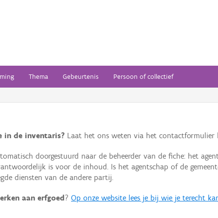
ming
Thema
Gebeurtenis
Persoon of collectief
 in de inventaris?
Laat het ons weten via het contactformulier h
omatisch doorgestuurd naar de beheerder van de fiche: het agen
verantwoordelijk is voor de inhoud. Is het agentschap of de geme
de diensten van de andere partij.
erken aan erfgoed
?
Op onze website lees je bij wie je terecht ka