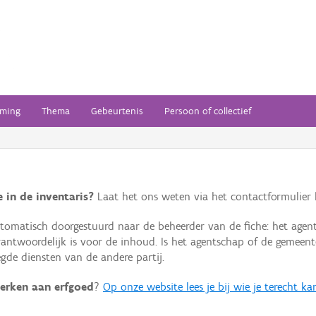
ming
Thema
Gebeurtenis
Persoon of collectief
 in de inventaris?
Laat het ons weten via het contactformulier h
omatisch doorgestuurd naar de beheerder van de fiche: het agen
verantwoordelijk is voor de inhoud. Is het agentschap of de geme
de diensten van de andere partij.
erken aan erfgoed
?
Op onze website lees je bij wie je terecht ka