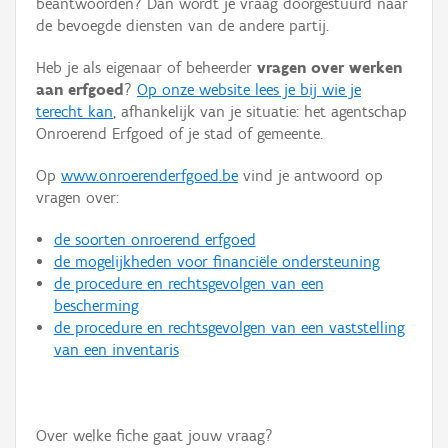
beantwoorden? Dan wordt je vraag doorgestuurd naar
Persoon of collectief
de bevoegde diensten van de andere partij.
Downloads
Heb je als eigenaar of beheerder
vragen over werken
aan erfgoed
?
Op onze website lees je bij wie je
Hergebruik
terecht kan
, afhankelijk van je situatie: het agentschap
Onroerend Erfgoed of je stad of gemeente.
Aanmelden
Op
www.onroerenderfgoed.be
vind je antwoord op
vragen over:
de soorten onroerend erfgoed
de mogelijkheden voor financiële ondersteuning
de procedure en rechtsgevolgen van een
bescherming
de procedure en rechtsgevolgen van een vaststelling
van een inventaris
Over welke fiche gaat jouw vraag?