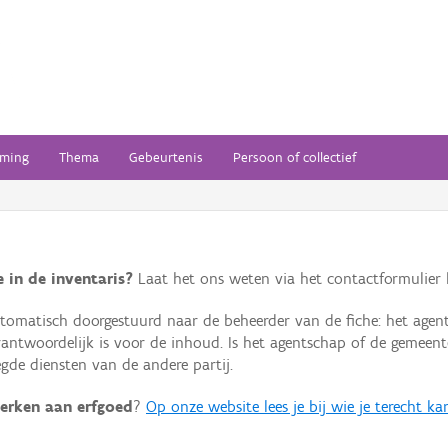
ming
Thema
Gebeurtenis
Persoon of collectief
 in de inventaris?
Laat het ons weten via het contactformulier h
omatisch doorgestuurd naar de beheerder van de fiche: het agen
verantwoordelijk is voor de inhoud. Is het agentschap of de geme
de diensten van de andere partij.
erken aan erfgoed
?
Op onze website lees je bij wie je terecht ka