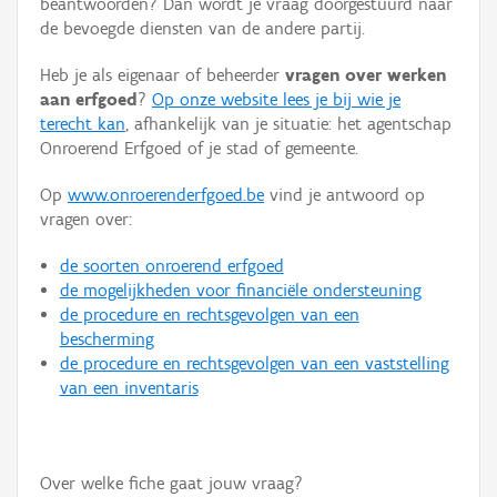
beantwoorden? Dan wordt je vraag doorgestuurd naar
Persoon of collectief
de bevoegde diensten van de andere partij.
Downloads
Heb je als eigenaar of beheerder
vragen over werken
aan erfgoed
?
Op onze website lees je bij wie je
Hergebruik
terecht kan
, afhankelijk van je situatie: het agentschap
Onroerend Erfgoed of je stad of gemeente.
Aanmelden
Op
www.onroerenderfgoed.be
vind je antwoord op
vragen over:
de soorten onroerend erfgoed
de mogelijkheden voor financiële ondersteuning
de procedure en rechtsgevolgen van een
bescherming
de procedure en rechtsgevolgen van een vaststelling
van een inventaris
Over welke fiche gaat jouw vraag?