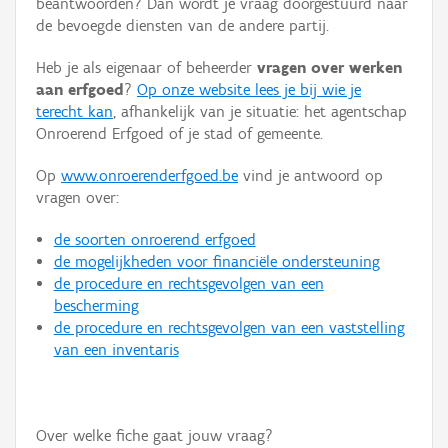
beantwoorden? Dan wordt je vraag doorgestuurd naar
Persoon of collectief
de bevoegde diensten van de andere partij.
Downloads
Heb je als eigenaar of beheerder
vragen over werken
aan erfgoed
?
Op onze website lees je bij wie je
Hergebruik
terecht kan
, afhankelijk van je situatie: het agentschap
Onroerend Erfgoed of je stad of gemeente.
Aanmelden
Op
www.onroerenderfgoed.be
vind je antwoord op
vragen over:
de soorten onroerend erfgoed
de mogelijkheden voor financiële ondersteuning
de procedure en rechtsgevolgen van een
bescherming
de procedure en rechtsgevolgen van een vaststelling
van een inventaris
Over welke fiche gaat jouw vraag?