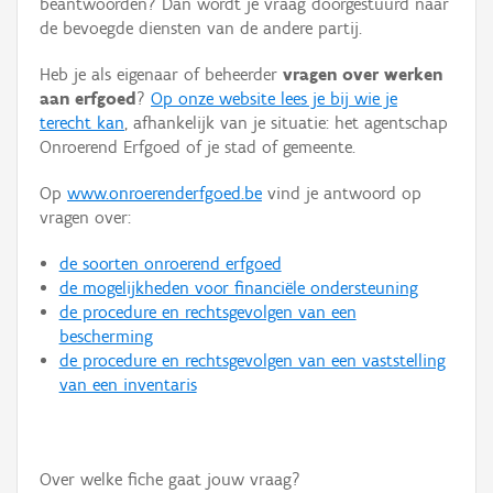
beantwoorden? Dan wordt je vraag doorgestuurd naar
Persoon of collectief
de bevoegde diensten van de andere partij.
Downloads
Heb je als eigenaar of beheerder
vragen over werken
aan erfgoed
?
Op onze website lees je bij wie je
Hergebruik
terecht kan
, afhankelijk van je situatie: het agentschap
Onroerend Erfgoed of je stad of gemeente.
Aanmelden
Op
www.onroerenderfgoed.be
vind je antwoord op
vragen over:
de soorten onroerend erfgoed
de mogelijkheden voor financiële ondersteuning
de procedure en rechtsgevolgen van een
bescherming
de procedure en rechtsgevolgen van een vaststelling
van een inventaris
Over welke fiche gaat jouw vraag?