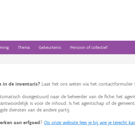
ming
Thema
Gebeurtenis
Persoon of collectief
 in de inventaris?
Laat het ons weten via het contactformulier h
omatisch doorgestuurd naar de beheerder van de fiche: het agen
verantwoordelijk is voor de inhoud. Is het agentschap of de geme
de diensten van de andere partij.
erken aan erfgoed
?
Op onze website lees je bij wie je terecht ka