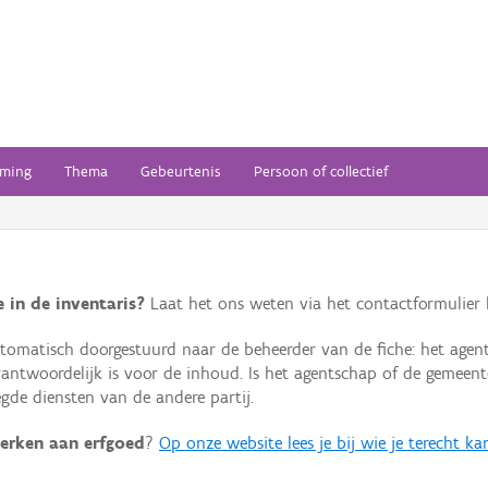
ming
Thema
Gebeurtenis
Persoon of collectief
 in de inventaris?
Laat het ons weten via het contactformulier h
omatisch doorgestuurd naar de beheerder van de fiche: het agen
verantwoordelijk is voor de inhoud. Is het agentschap of de geme
de diensten van de andere partij.
erken aan erfgoed
?
Op onze website lees je bij wie je terecht ka