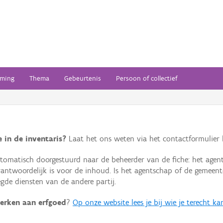
ming
Thema
Gebeurtenis
Persoon of collectief
 in de inventaris?
Laat het ons weten via het contactformulier h
omatisch doorgestuurd naar de beheerder van de fiche: het agen
verantwoordelijk is voor de inhoud. Is het agentschap of de geme
de diensten van de andere partij.
erken aan erfgoed
?
Op onze website lees je bij wie je terecht ka