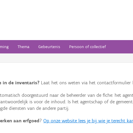
ming
Thema
Gebeurtenis
Persoon of collectief
 in de inventaris?
Laat het ons weten via het contactformulier h
omatisch doorgestuurd naar de beheerder van de fiche: het agen
verantwoordelijk is voor de inhoud. Is het agentschap of de geme
de diensten van de andere partij.
erken aan erfgoed
?
Op onze website lees je bij wie je terecht ka