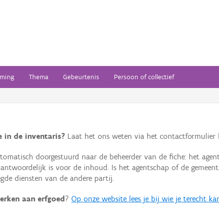
ming
Thema
Gebeurtenis
Persoon of collectief
 in de inventaris?
Laat het ons weten via het contactformulier h
omatisch doorgestuurd naar de beheerder van de fiche: het agen
verantwoordelijk is voor de inhoud. Is het agentschap of de geme
de diensten van de andere partij.
erken aan erfgoed
?
Op onze website lees je bij wie je terecht ka