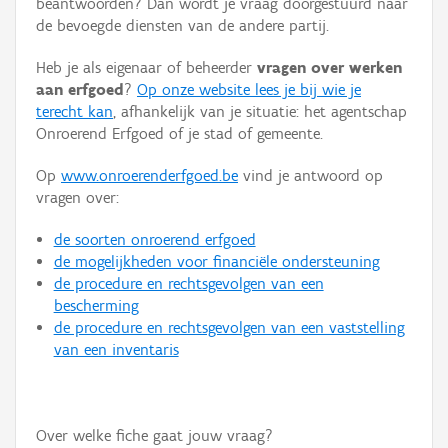
beantwoorden? Dan wordt je vraag doorgestuurd naar
Persoon of collectief
de bevoegde diensten van de andere partij.
Downloads
Heb je als eigenaar of beheerder
vragen over werken
aan erfgoed
?
Op onze website lees je bij wie je
Hergebruik
terecht kan
, afhankelijk van je situatie: het agentschap
Onroerend Erfgoed of je stad of gemeente.
Aanmelden
Op
www.onroerenderfgoed.be
vind je antwoord op
vragen over:
de soorten onroerend erfgoed
de mogelijkheden voor financiële ondersteuning
de procedure en rechtsgevolgen van een
bescherming
de procedure en rechtsgevolgen van een vaststelling
van een inventaris
Over welke fiche gaat jouw vraag?